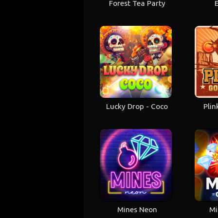
Forest Tea Party
Lucky Drop - Coco
Plin
Mines Neon
Mi