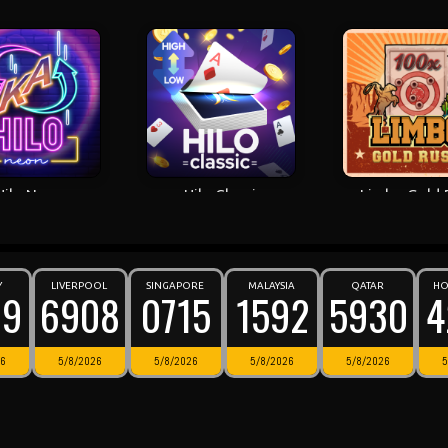
Hilo Neon
Hilo Classic
Limbo Gold 
Y
LIVERPOOL
SINGAPORE
MALAYSIA
QATAR
H
99
6908
0715
1592
5930
4
26
5/8/2026
5/8/2026
5/8/2026
5/8/2026
5
ines Maple
Lucky Drop - Olympus
Lucky Drop - 
Fa Chai