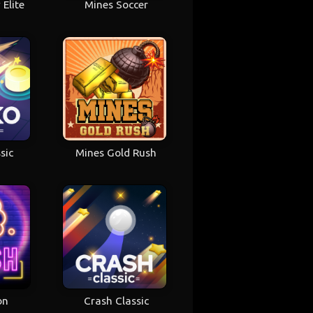
 Elite
Mines Soccer
sic
Mines Gold Rush
on
Crash Classic