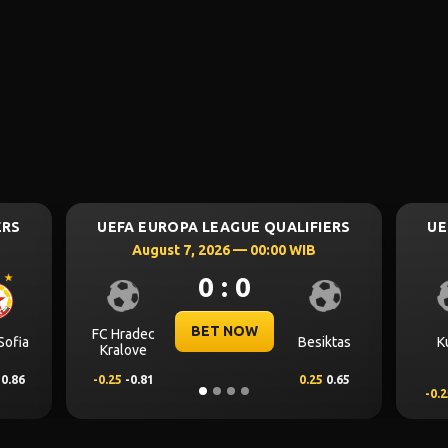
ideo Poker
Plinko
Pinoy Min
ERS
UEFA EUROPA LEAGUE QUALIFIERS
UE
August 6, 2026 — 22:59 WIB
0 : 0
BET NOW
Jagiellonia
Linc
s FC
Rangers FC
Bialystok
Imp
.94
0.00
-0.90
0.00
0.74
-0.
Lucky Hilo
Limbo
Keno