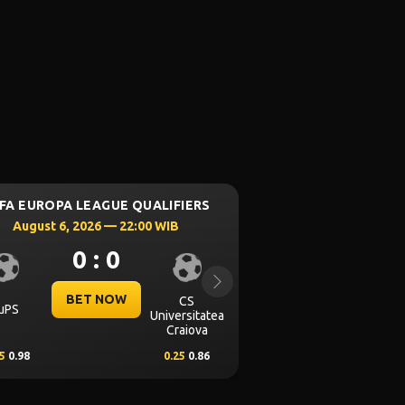
es
Mines Raider
FA EUROPA LEAGUE QUALIFIERS
August 7, 2026 — 00:00 WIB
0 : 0
Next
BET NOW
oln Red
Omonia
s (n)
Nicosia
75
-0.86
0.75
0.70
Hilo