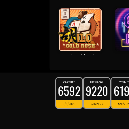
Hilo Gold Rush
CARDIFF
HK SIANG
SYDNE
6592
9220
61
6/8/2026
6/8/2026
5/8/20
Limbo Classic
M