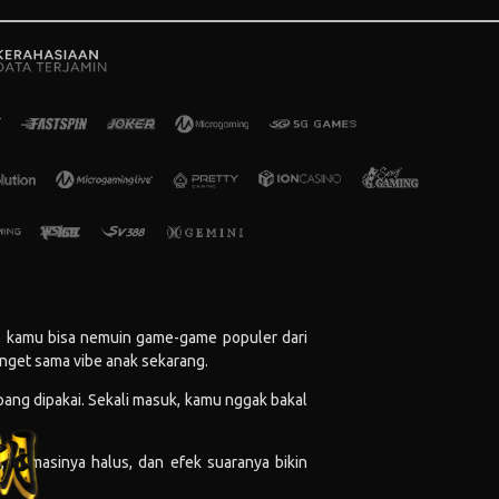
ingo
Bonus Bingo
ni, kamu bisa nemuin game-game populer dari
nget sama vibe anak sekarang.
mpang dipakai. Sekali masuk, kamu nggak bakal
 animasinya halus, dan efek suaranya bikin